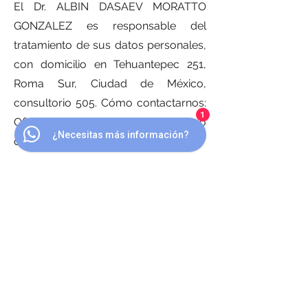
El Dr. ALBIN DASAEV MORATTO
GONZALEZ es responsable del
tratamiento de sus datos personales,
con domicilio en ​Tehuantepec 251,
Roma Sur, Ciudad de México,
consultorio 505. Cómo contactarnos:
1
Oficina de privacidad: El mismo
¿Necesitas más información?
domicilio.
Nosotros no realizamos
transferencias de sus datos
personales a terceros.
Nos reservamos el derecho de
efectuar en cualquier momento
modificaciones o actualizaciones al